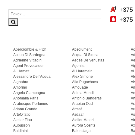
+375 
+375 
Abercrombie & Fitch
Absolument
Ac
Acqua Di Sardegna
Acqua Di Stresa
Ad
Adrienne Vittadini
Aedes De Venustas
Ae
Agent Provocateur
Agonist
Ai
Al Hamatt
Al Haramain
Al
Alessandro Dell'Acqua
Alex Simone
Al
Alghabra
Alla Pugachova
Al
Amorino
Amouage
A
Angela Ciampagna
Anima Mundi
An
Anomalia Paris
Antonio Banderas
An
Arabesque Perfumes
Arabian Oud
Ar
Ariana Grande
Armaf
Ar
ArteOlfatto
Asdaaf
As
Atelier Flou
Atelier Materi
At
Aubusson
Aurora Scents
Ax
Baldinini
Balenciaga
Ba