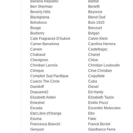
Banana Republic
Barbie
Ben Sherman
Benefit
Beverly Hills
Beyonce
Blackglama
Blend Oud
Bohoboco
Bois 1920
Bouge
Brecourt
Burberry
Bvlgari
Cale Fragranze D'Autore
Calvin Klein
Carner Barcelona
Carolina Herrera
Carven
Castelbajac
Chabaud
Chanel
Chevignon
Chloe
Christian Lacroix
Christian Louboutin
Clinique
Clive Christian
Comptoir Sud Pacifique
Coquillete
Cuarzo The Circle
Cuba
Davidoff
Diesel
Dsquared2
Ed Hardy
Elizabeth Arden
Elizabeth Taylor
Emeshel
Emilio Pucci
Escada
Escentric Molecules
Etat Libre d'Orange
Etro
Exuma
Fake
Francesca Bianchi
Franck Boclet
Genyum
Gianfranco Ferre