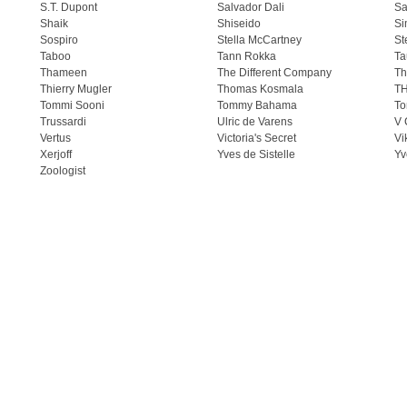
S.T. Dupont
Salvador Dali
Sa
Shaik
Shiseido
Si
Sospiro
Stella McCartney
St
Taboo
Tann Rokka
Ta
Thameen
The Different Company
Th
Thierry Mugler
Thomas Kosmala
T
Tommi Sooni
Tommy Bahama
To
Trussardi
Ulric de Varens
V 
Vertus
Victoria's Secret
Vi
Xerjoff
Yves de Sistelle
Yv
Zoologist