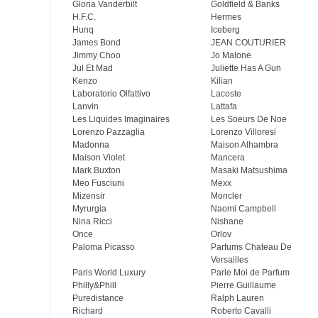
Gloria Vanderbilt
Goldfield & Banks
H.F.C.
Hermes
Hunq
Iceberg
James Bond
JEAN COUTURIER
Jimmy Choo
Jo Malone
Jul Et Mad
Juliette Has A Gun
Kenzo
Kilian
Laboratorio Olfattivo
Lacoste
Lanvin
Lattafa
Les Liquides Imaginaires
Les Soeurs De Noe
Lorenzo Pazzaglia
Lorenzo Villoresi
Madonna
Maison Alhambra
Maison Violet
Mancera
Mark Buxton
Masaki Matsushima
Meo Fusсiuni
Mexx
Mizensir
Moncler
Myrurgia
Naomi Campbell
Nina Ricci
Nishane
Once
Orlov
Paloma Picasso
Parfums Chateau De
Versailles
Paris World Luxury
Parle Moi de Parfum
Philly&Phill
Pierre Guillaume
Puredistance
Ralph Lauren
Richard
Roberto Cavalli