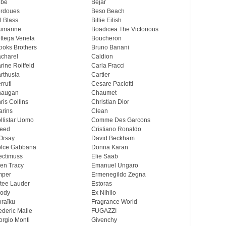
ebe
Bejar
rdoues
Beso Beach
ll Blass
Billie Eilish
umarine
Boadicea The Victorious
ttega Veneta
Boucheron
ooks Brothers
Bruno Banani
charel
Caldion
rine Roitfeld
Carla Fracci
rthusia
Cartier
rruti
Cesare Paciotti
haugan
Chaumet
ris Collins
Christian Dior
arins
Clean
llistar Uomo
Comme Des Garcons
eed
Cristiano Ronaldo
Orsay
David Beckham
lce Gabbana
Donna Karan
ectimuss
Elie Saab
len Tracy
Emanuel Ungaro
mper
Ermenegildo Zegna
tee Lauder
Estoras
ody
Ex Nihilo
oraïku
Fragrance World
ederic Malle
FUGAZZI
orgio Monti
Givenchy