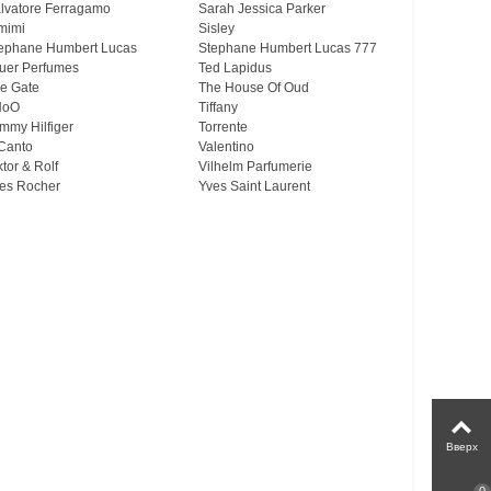
lvatore Ferragamo
Sarah Jessica Parker
mimi
Sisley
ephane Humbert Lucas
Stephane Humbert Lucas 777
uer Perfumes
Ted Lapidus
e Gate
The House Of Oud
HoO
Tiffany
mmy Hilfiger
Torrente
Canto
Valentino
ktor & Rolf
Vilhelm Parfumerie
es Rocher
Yves Saint Laurent
Вверх