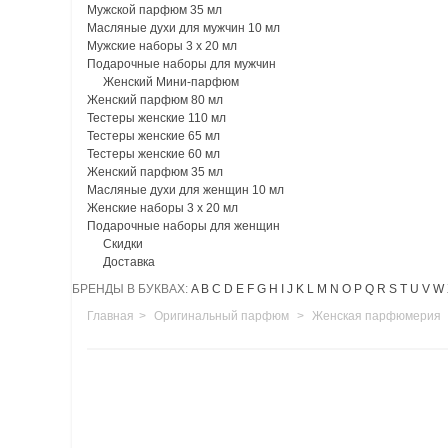
Мужской парфюм 35 мл
Масляные духи для мужчин 10 мл
Мужские наборы 3 х 20 мл
Подарочные наборы для мужчин
Женский Мини-парфюм
Женский парфюм 80 мл
Тестеры женские 110 мл
Тестеры женские 65 мл
Тестеры женские 60 мл
Женский парфюм 35 мл
Масляные духи для женщин 10 мл
Женские наборы 3 х 20 мл
Подарочные наборы для женщин
Скидки
Доставка
БРЕНДЫ В БУКВАХ:
A
B
C
D
E
F
G
H
I
J
K
L
M
N
O
P
Q
R
S
T
U
V
W
Главная
>
Оригинальный парфюм
>
Женская парфюмерия