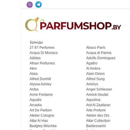
Бренды
27 87 Perfumes
Abaco Paris
Acqua Di Monaco
Acqua di Parma
Adidas
Adolfo Dominguez
Afnan Perfumes
Agatho
Akro
Al Ambra
Alaia
Alain Delon
Alfred Dunhill
Alfred Sung
Alyssa Ashley
Amirius
Anfas
Angel Schlesser
Anne Fontaine
Annick Goutal
Aqualis
Aquolina
Arcadia
Ard Al Zaafaran
Art De Parfum
Arte Profumi
Atelier Cologne
Atelier des Ors
Attar Al Has
Attar Collection
Badgley Mischka
Baldessarini