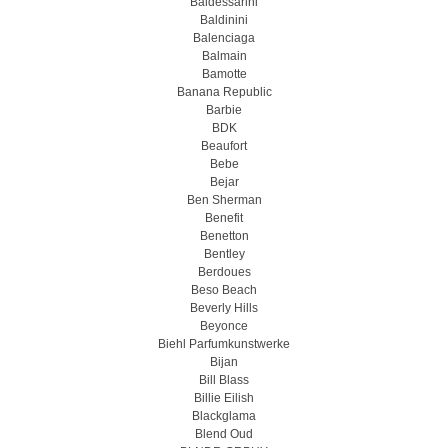
Baldessarini
Baldinini
Balenciaga
Balmain
Bamotte
Banana Republic
Barbie
BDK
Beaufort
Bebe
Bejar
Ben Sherman
Benefit
Benetton
Bentley
Berdoues
Beso Beach
Beverly Hills
Beyonce
Biehl Parfumkunstwerke
Bijan
Bill Blass
Billie Eilish
Blackglama
Blend Oud