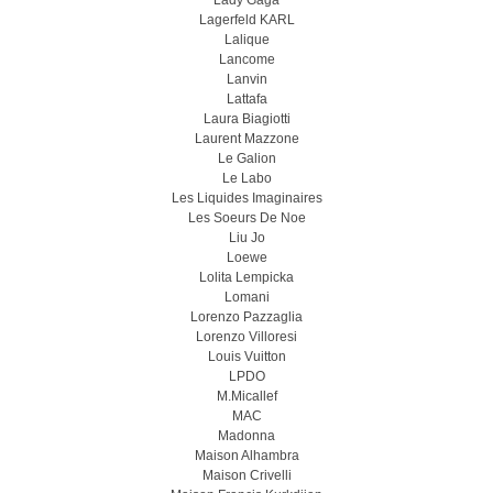
Lady Gaga
Lagerfeld KARL
Lalique
Lancome
Lanvin
Lattafa
Laura Biagiotti
Laurent Mazzone
Le Galion
Le Labo
Les Liquides Imaginaires
Les Soeurs De Noe
Liu Jo
Loewe
Lolita Lempicka
Lomani
Lorenzo Pazzaglia
Lorenzo Villoresi
Louis Vuitton
LPDO
M.Micallef
MAC
Madonna
Maison Alhambra
Maison Crivelli