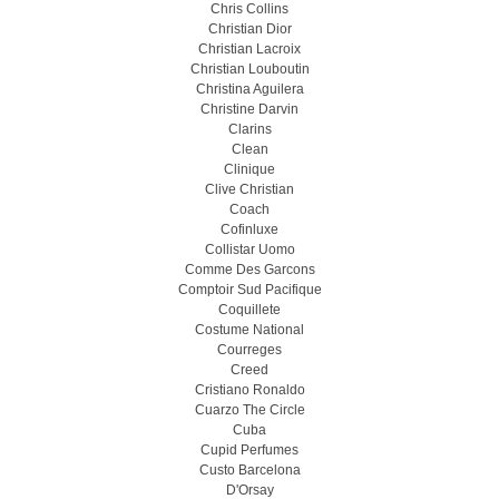
Chris Collins
Christian Dior
Christian Lacroix
Christian Louboutin
Christina Aguilera
Christine Darvin
Clarins
Clean
Clinique
Clive Christian
Coach
Cofinluxe
Collistar Uomo
Comme Des Garcons
Comptoir Sud Pacifique
Coquillete
Costume National
Courreges
Creed
Cristiano Ronaldo
Cuarzo The Circle
Cuba
Cupid Perfumes
Custo Barcelona
D'Orsay