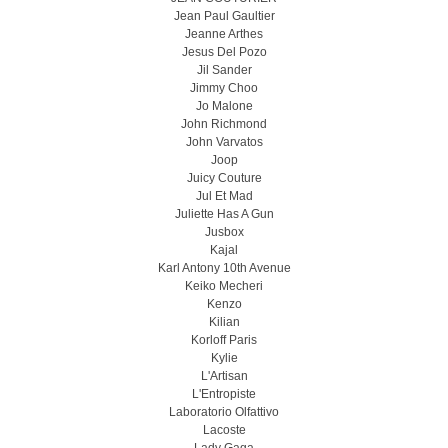
Jean Paul Gaultier
Jeanne Arthes
Jesus Del Pozo
Jil Sander
Jimmy Choo
Jo Malone
John Richmond
John Varvatos
Joop
Juicy Couture
Jul Et Mad
Juliette Has A Gun
Jusbox
Kajal
Karl Antony 10th Avenue
Keiko Mecheri
Kenzo
Kilian
Korloff Paris
Kylie
L'Artisan
L'Entropiste
Laboratorio Olfattivo
Lacoste