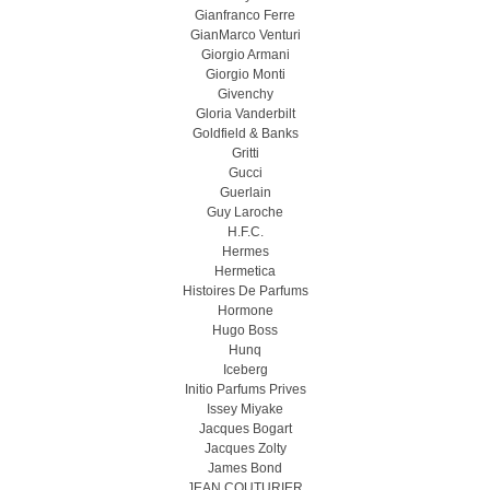
Gianfranco Ferre
GianMarco Venturi
Giorgio Armani
Giorgio Monti
Givenchy
Gloria Vanderbilt
Goldfield & Banks
Gritti
Gucci
Guerlain
Guy Laroche
H.F.C.
Hermes
Hermetica
Histoires De Parfums
Hormone
Hugo Boss
Hunq
Iceberg
Initio Parfums Prives
Issey Miyake
Jacques Bogart
Jacques Zolty
James Bond
JEAN COUTURIER