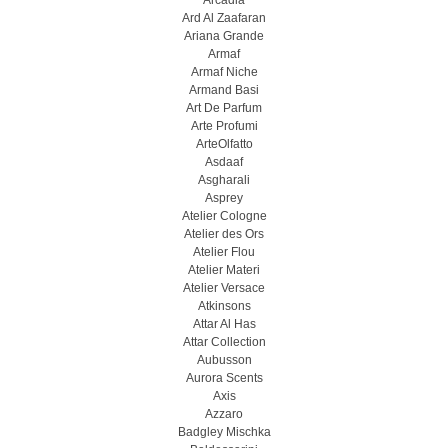
Arcadia
Ard Al Zaafaran
Ariana Grande
Armaf
Armaf Niche
Armand Basi
Art De Parfum
Arte Profumi
ArteOlfatto
Asdaaf
Asgharali
Asprey
Atelier Cologne
Atelier des Ors
Atelier Flou
Atelier Materi
Atelier Versace
Atkinsons
Attar Al Has
Attar Collection
Aubusson
Aurora Scents
Axis
Azzaro
Badgley Mischka