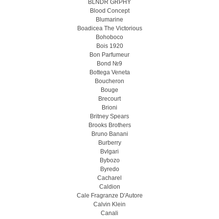
BLNDR GRPHY
Blood Concept
Blumarine
Boadicea The Victorious
Bohoboco
Bois 1920
Bon Parfumeur
Bond №9
Bottega Veneta
Boucheron
Bouge
Brecourt
Brioni
Britney Spears
Brooks Brothers
Bruno Banani
Burberry
Bvlgari
Bybozo
Byredo
Cacharel
Caldion
Cale Fragranze D'Autore
Calvin Klein
Canali