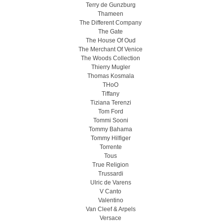
Terry de Gunzburg
Thameen
The Different Company
The Gate
The House Of Oud
The Merchant Of Venice
The Woods Collection
Thierry Mugler
Thomas Kosmala
THoO
Tiffany
Tiziana Terenzi
Tom Ford
Tommi Sooni
Tommy Bahama
Tommy Hilfiger
Torrente
Tous
True Religion
Trussardi
Ulric de Varens
V Canto
Valentino
Van Cleef & Arpels
Versace