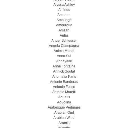
Alyssa Ashley
Amirius
Amorino
Amouage
Amouroud
Amzan
Anfas
Angel Schlesser
Angela Ciampagna
Anima Mundi
Anna Sui
Annayake
Anne Fontaine
Annick Goutal
Anomalia Paris
Antonio Banderas
Antonio Fusco
Antonio Maretti
Aqualis
Aquolina
Arabesque Perfumes
Arabian Oud
Arabian Wind
Aramis