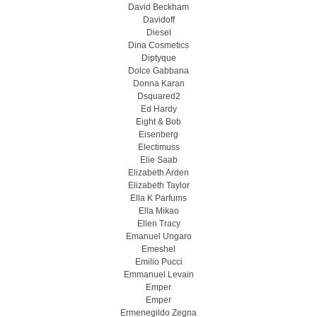
David Beckham
Davidoff
Diesel
Dina Cosmetics
Diptyque
Dolce Gabbana
Donna Karan
Dsquared2
Ed Hardy
Eight & Bob
Eisenberg
Electimuss
Elie Saab
Elizabeth Arden
Elizabeth Taylor
Ella K Parfums
Ella Mikao
Ellen Tracy
Emanuel Ungaro
Emeshel
Emilio Pucci
Emmanuel Levain
Emper
Emper
Ermenegildo Zegna