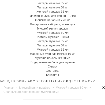
Тестеры женские 65 мл
Тестеры женские 60 мл
Женский парфюм 35 мл
Масляные духи для женщин 10 мл
Женские наборы 3 х 20 мл
Подарочные наборы для женщин
Мужской мини-парфюм
Мужской парфюм 80 мл
Тестеры мужские 110 мл
Тестеры мужские 65 мл
Тестеры мужские 60 мл
Мужской парфюм 35 мл
Масляные духи для мужчин 10 мл
Мужские наборы 3 х 20 мл
Подарочные наборы для мужчин
Скидки
Доставка
Контакты
БРЕНДЫ В БУКВАХ:
A
B
C
D
E
F
G
H
I
J
K
L
M
N
O
P
Q
R
S
T
U
V
W
X
Y
Z
×
Главная
>
Мужской мини-парфюм
>
Мужской парфюм 80 мл
>
Chanel Allure Sport Men для мужчин 80 мл