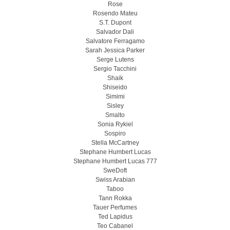
Rose
Rosendo Mateu
S.T. Dupont
Salvador Dali
Salvatore Ferragamo
Sarah Jessica Parker
Serge Lutens
Sergio Tacchini
Shaik
Shiseido
Simimi
Sisley
Smalto
Sonia Rykiel
Sospiro
Stella McCartney
Stephane Humbert Lucas
Stephane Humbert Lucas 777
SweDoft
Swiss Arabian
Taboo
Tann Rokka
Tauer Perfumes
Ted Lapidus
Teo Cabanel