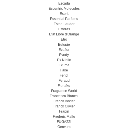
Escada
Escentric Molecules
Esprit
Essential Parfums
Estee Lauder
Estoras
Etat Libre d'Orange
Etro
Eutopie
Evaflor
Evody
Ex Nihilo
Exuma
Fake
Fendi
Feraud
Floraïku
Fragrance World
Francesca Bianchi
Franck Boclet
Franck Olivier
Frapin
Frederic Malle
FUGAZZI
Genyum