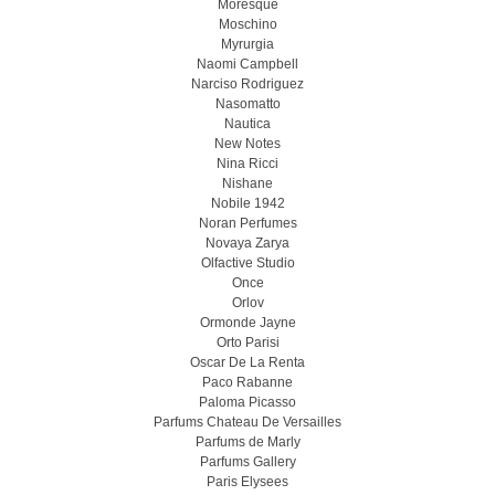
Moresque
Moschino
Myrurgia
Naomi Campbell
Narciso Rodriguez
Nasomatto
Nautica
New Notes
Nina Ricci
Nishane
Nobile 1942
Noran Perfumes
Novaya Zarya
Olfactive Studio
Once
Orlov
Ormonde Jayne
Orto Parisi
Oscar De La Renta
Paco Rabanne
Paloma Picasso
Parfums Chateau De Versailles
Parfums de Marly
Parfums Gallery
Paris Elysees